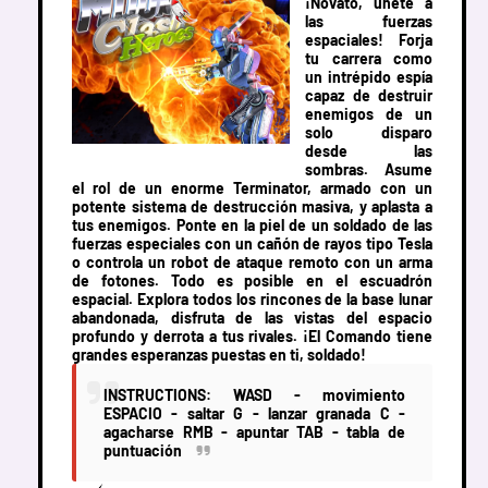
¡Novato, únete a
las fuerzas
espaciales! Forja
tu carrera como
un intrépido espía
capaz de destruir
enemigos de un
solo disparo
desde las
sombras. Asume
el rol de un enorme Terminator, armado con un
potente sistema de destrucción masiva, y aplasta a
tus enemigos. Ponte en la piel de un soldado de las
fuerzas especiales con un cañón de rayos tipo Tesla
o controla un robot de ataque remoto con un arma
de fotones. Todo es posible en el escuadrón
espacial. Explora todos los rincones de la base lunar
abandonada, disfruta de las vistas del espacio
profundo y derrota a tus rivales. ¡El Comando tiene
grandes esperanzas puestas en ti, soldado!
INSTRUCTIONS: WASD - movimiento
ESPACIO - saltar G - lanzar granada C -
agacharse RMB - apuntar TAB - tabla de
puntuación